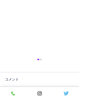
コメント
コメントを追加…
『燕三条ものづくりメッ
燕三条トレード
セ2025』出店のご案内
2025出店のご案